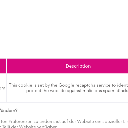
Description
e Präferenzen in Bezug auf verhaltensbasierte Online-Werbung 
This cookie is set by the Google recaptcha service to identi
com
site
https://www.youronlinechoices.com/de/
, das die wichtigs
protect the website against malicious spam attack
tet. Über diese Site können Benutzer alle Unternehmen deaktivi
des Unternehmen individuell anpassen.
/ändern?
en Präferenzen zu ändern, ist auf der Website ein spezieller L
r Teil) der Website verfügbar.