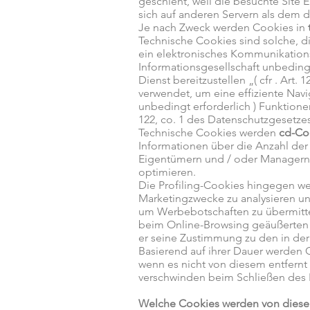
geschieht, weil die besuchte Site 
sich auf anderen Servern als dem 
Je nach Zweck werden Cookies in
Technische Cookies sind solche, 
ein elektronisches Kommunikations
Informationsgesellschaft unbeding
Dienst bereitzustellen „( cfr . Ar
verwendet, um eine effiziente Navi
unbedingt erforderlich ) Funktion
122, co. 1 des Datenschutzgesetze
Technische Cookies werden
cd-Co
Informationen über die Anzahl der
Eigentümern und / oder Managern d
optimieren.
Die Profiling-Cookies hingegen we
Marketingzwecke zu analysieren un
um Werbebotschaften zu übermittel
beim Online-Browsing geäußerten P
er seine Zustimmung zu den in de
Basierend auf ihrer Dauer werden C
wenn es nicht von diesem entfernt 
verschwinden beim Schließen des 
Welche Cookies werden von diese