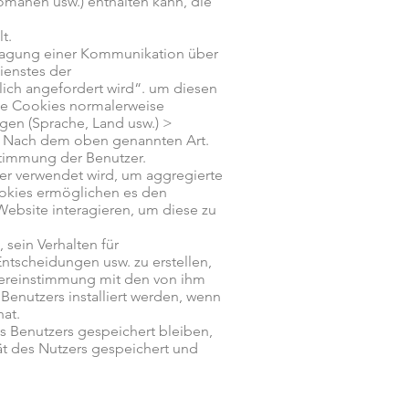
omänen usw.) enthalten kann, die
t.
tragung einer Kommunikation über
ienstes der
lich angefordert wird“. um diesen
iese Cookies normalerweise
ngen (Sprache, Land usw.) >
n. Nach dem oben genannten Art.
stimmung der Benutzer.
ger verwendet wird, um aggregierte
ookies ermöglichen es den
Website interagieren, um diese zu
sein Verhalten für
ntscheidungen usw. zu erstellen,
Übereinstimmung mit den von ihm
enutzers installiert werden, wenn
at.
es Benutzers gespeichert bleiben,
rät des Nutzers gespeichert und