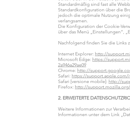
Standardmäßig sind fast alle Webbr
Standardkonfiguration über die Br
jedoch die optimale Nutzung einig
verlangsamen.
Die Konfiguration der Cookie-Ver
über das Menü „Einstellungen“, „
Nachfolgend finden Sie die Links 
Internet Explorer:
http://support.m
Microsoft Edge:
https://support.m
2a946a29ae09
Chrome:
http://support.google.
Safari:
https://support.apple.com/it
Safari [versione mobile]:
http://su
Firefox:
http://support.mozilla.o
2. ERWEITERTE DATENSCHUTZRIC
Weitere Informationen zur Verarbe
Informationen unter dem Link „Date