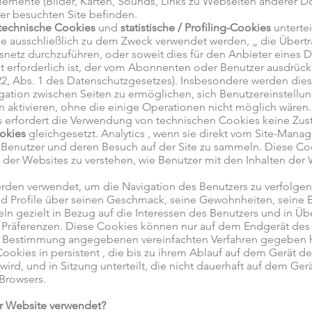
Elemente (Bilder, Karten, Sounds, Links zu Webseiten anderer D
der besuchten Site befinden.
technische Cookies
und
statistische / Profiling-Cookies
unterteil
die ausschließlich zu dem Zweck verwendet werden, „ die Über
netz durchzuführen, oder soweit dies für den Anbieter eines D
t erforderlich ist, der vom Abonnenten oder Benutzer ausdrück
t. 122, Abs. 1 des Datenschutzgesetzes). Insbesondere werden d
gation zwischen Seiten zu ermöglichen, sich Benutzereinstellu
en aktivieren, ohne die einige Operationen nicht möglich wäre
s erfordert die Verwendung von technischen Cookies keine Zu
okies
gleichgesetzt. Analytics , wenn sie direkt vom Site-Mana
 Benutzer und deren Besuch auf der Site zu sammeln. Diese C
er Websites zu verstehen, wie Benutzer mit den Inhalten der 
rden verwendet, um die Navigation des Benutzers zu verfolgen, 
d Profile über seinen Geschmack, seine Gewohnheiten, seine E
n gezielt in Bezug auf die Interessen des Benutzers und in 
räferenzen. Diese Cookies können nur auf dem Endgerät des B
r Bestimmung angegebenen vereinfachten Verfahren gegeben h
ookies in persistent , die bis zu ihrem Ablauf auf dem Gerät d
wird, und in Sitzung unterteilt, die nicht dauerhaft auf dem Ge
Browsers.
r Website verwendet?