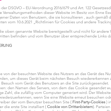
3 der DSGVO – EU-Verordnung 2016/679 und Art. 122 Gesetzesd
ie Verwaltungsmethoden dieser Website im Besitz von Enne Esse
ner Daten von Benutzern, die sie konsultieren , auch gemäß
n vom 10.6.2021 „Richtlinien für Cookies und andere Trackin
die oben genannte Website bereitgestellt und nicht für andere 
n Dritten befinden und vom Benutzer über entsprechende Links 
IERUNG
ie von der besuchten Website des Nutzers an das Gerät des Nut
rden, um dieses Gerät beim nächsten Besuch wiedererkennen z
Besuch vom Gerät des Benutzers an die Site zurückgesendet.
nen: den Namen des Servers, von dem das Cookie gesendet wu
e Zahl, die zufällig vom Computer generiert wird. Der Website-
iederzuerkennen, wenn Sie eine Website erneut besuchen oder 
eiber der vom Benutzer besuchten Site (
First-Party-Cookies
) i
 die erste Site installiert (
Cookie von Drittanbietern
). Parteie