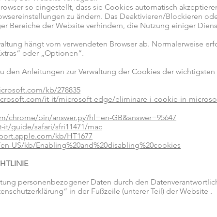
owser so eingestellt, dass sie Cookies automatisch akzeptieren
owsereinstellungen zu ändern. Das Deaktivieren/Blockieren o
er Bereiche der Website verhindern, die Nutzung einiger Diens
waltung hängt vom verwendeten Browser ab. Normalerweise erfo
Extras“ oder „Optionen“.
zu den Anleitungen zur Verwaltung der Cookies der wichtigsten
icrosoft.com/kb/278835
icrosoft.com/it-it/microsoft-edge/eliminare-i-cookie-in-micro
com/chrome/bin/answer.py?hl=en-GB&answer=95647
-it/guide/safari/sfri11471/mac
pport.apple.com/kb/HT1677
rg/en-US/kb/Enabling%20and%20disabling%20cookies
HTLINIE
itung personenbezogener Daten durch den Datenverantwortliche
nschutzerklärung“ in der Fußzeile (unterer Teil) der Website .