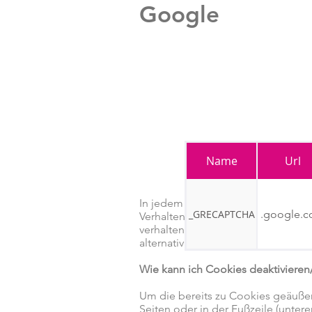
Google
Name
Url
In jedem Fall können Benutzer ihr
_GRECAPTCHA
.google.
Verhaltenswerbung“) über die Web
verhaltensbasierter Werbung auflis
alternativ ihre Präferenzen für je
Wie kann ich Cookies deaktivieren
Um die bereits zu Cookies geäußert
Seiten oder in der Fußzeile (untere